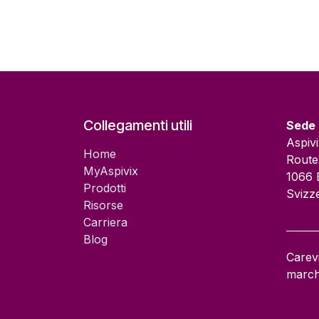
Collegamenti utili
Sede 
Aspiv
Home
Route
MyAspivix
1066 
Prodotti
Svizz
Risorse
Carriera​
Blog
Carevi
march