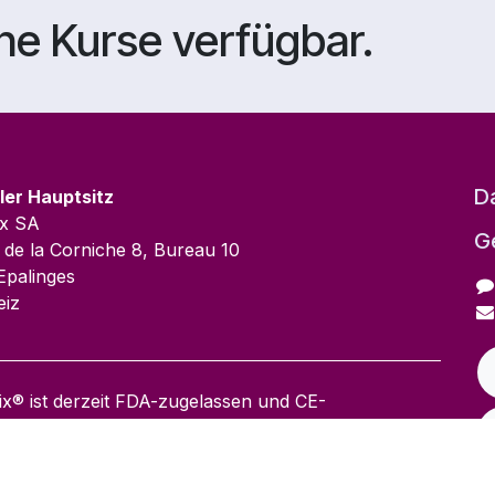
ine Kurse verfügbar.
D
ler Hauptsitz
ix SA
G
 de la Corniche 8, Bureau 10
Epalinges
iz
ix® ist derzeit FDA-zugelassen und CE-
nzeichnet. Verfügbar für die Kommerzialisierung.​