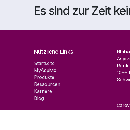
Es sind zur Zeit ke
Nützliche Links
Globa
Aspiv
Startseite
Route
MyAspivix
1066 
Produkte
Schwe
Ressourcen
Karriere
Blog
Carev
geken